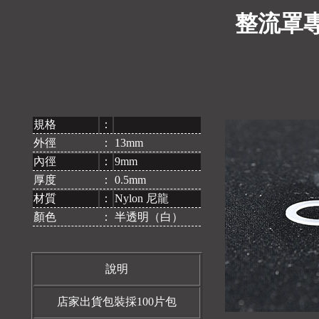
整流罩專
規格
：
外徑
：
13mm
內徑
：
9mm
厚度
：
0.5mm
材質
：
Nylon 尼龍
顏色
：
半透明（白）
說明
店家出貨包裝採100片包