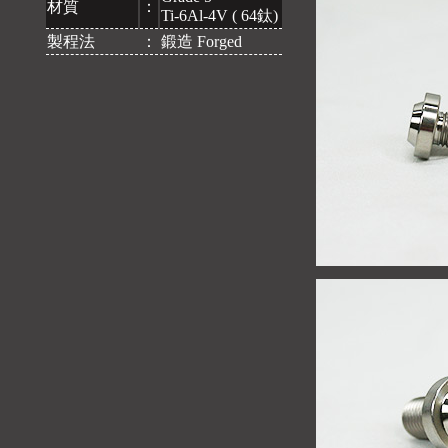
材質
：
Ti-6Al-4V ( 64鈦)
製程法
：
鍛造 Forged