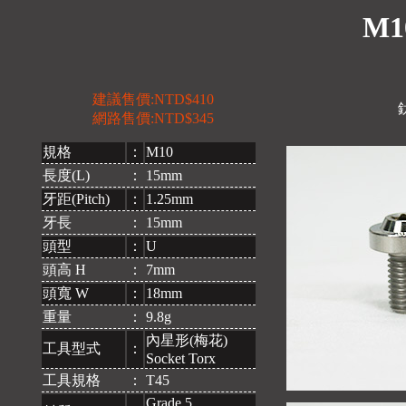
M1
建議售價:NTD$410
網路售價:NTD$345
規格
：
M10
長度(L)
：
15mm
牙距(Pitch)
：
1.25mm
牙長
：
15mm
頭型
：
U
頭高 H
：
7mm
頭寬 W
：
18mm
重量
：
9.8g
內星形(梅花)
工具型式
：
Socket Torx
工具規格
：
T45
Grade 5