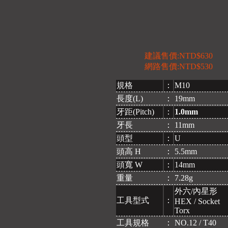
建議售價:NTD$630
網路售價:NTD$530
規格
：
M10
長度(L)
：
19mm
牙距(Pitch)
：
1.0mm
牙長
：
11mm
頭型
：
U
頭高 H
：
5.5mm
頭寬 W
：
14mm
重量
：
7.28g
外六/內星形
工具型式
：
HEX / Socket
Torx
工具規格
：
NO.12 / T40