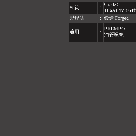
Grade 5
材質
：
Ti-6Al-4V ( 64
製程法
：
鍛造 Forged
BREMBO
適用
：
油管螺絲