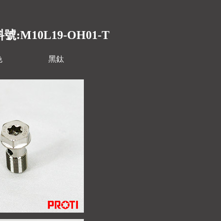
號:M10L19-OH01-T
色
黑鈦