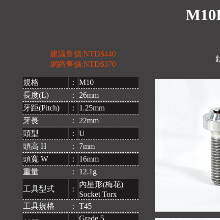
M10
建議售價:NTD$440
網路售價:NTD$370
規格
：
M10
長度(L)
：
26mm
牙距(Pitch)
：
1.25mm
牙長
：
22mm
頭型
：
U
頭高 H
：
7mm
頭寬 W
：
16mm
重量
：
12.1g
內星形(梅花)
工具型式
：
Socket Torx
工具規格
：
T45
Grade 5