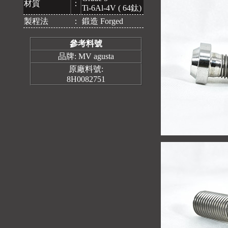
材質
：
Ti-6Al-4V ( 64鈦)
製程法
：
鍛造 Forged
參考料號
品牌: MV agusta
原廠料號:
8H0082751