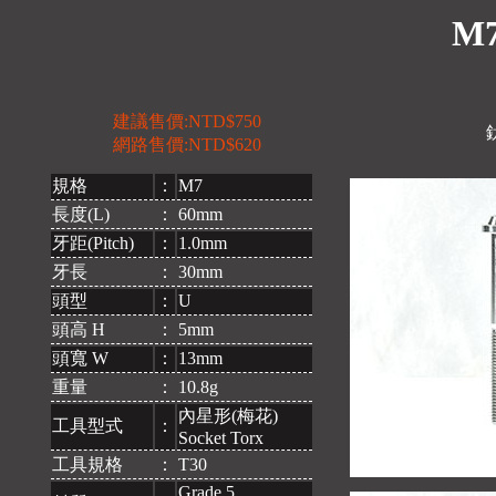
M7
建議售價:NTD$750
網路售價:NTD$620
規格
：
M7
長度(L)
：
60mm
牙距(Pitch)
：
1.0mm
牙長
：
30mm
頭型
：
U
頭高 H
：
5mm
頭寬 W
：
13mm
重量
：
10.8g
內星形(梅花)
工具型式
：
Socket Torx
工具規格
：
T30
Grade 5