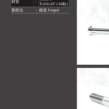
材質
：
Ti-6Al-4V ( 64鈦)
製程法
：
鍛造 Forged