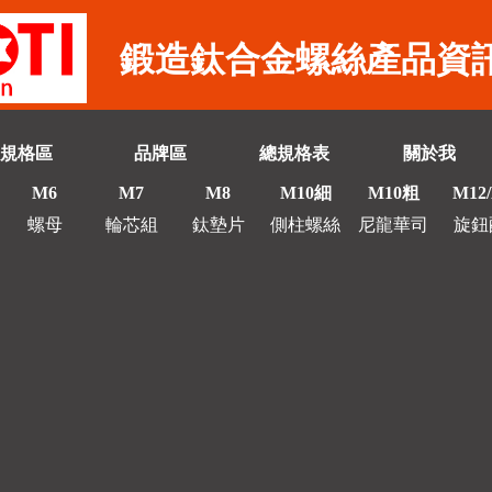
鍛造鈦合金螺絲產品資
規格區
品牌區
總規格表
關於我
M6
M7
M8
M10細
M10粗
M12
螺母
輪芯組
鈦墊片
側柱螺絲
尼龍華司
旋鈕