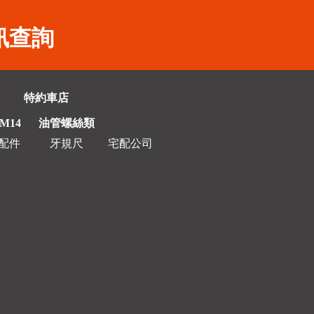
訊查詢
特約車店
/M14
油管螺絲類
配件
牙規尺
宅配公司