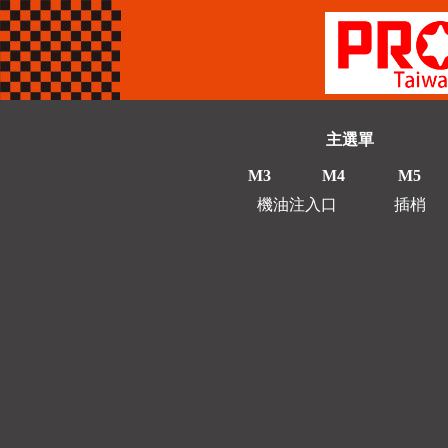
主選單
M3
M4
M5
機油注入口
插梢