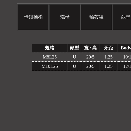
卡鉗插梢
螺母
輪芯組
鈦墊
規格
頭型
寬 / 高
牙距
Body
M8L25
U
20/5
1.25
10/
M10L25
U
20/5
1.25
12/