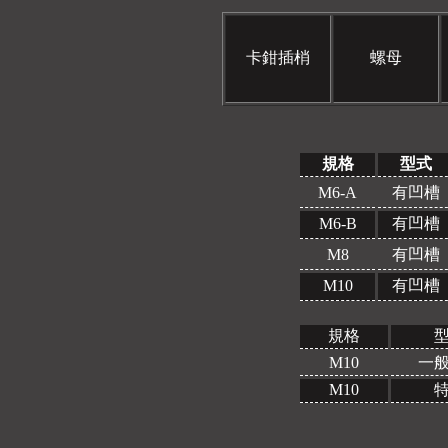
卡鉗插梢
螺母
規格
型式
M6-A
有凹槽
M6-B
有凹槽
M8
有凹槽
M10
有凹槽
規格
M10
一
M10