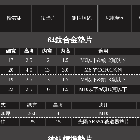
輪芯組
鈦墊片
側柱螺絲
尼龍華司
64鈦合金墊片
總寬
高度
內寬
內高
適用
17
2.5
12
1.5
M6以下&頭12寬以下
20
4.0
13
3.0
M6 的CCF01系列
19
2.5
13
1.5
M8以下&頭13寬以下
22
2.5
16
1.5
M10以下&頭16寬以下
型式
總寬
高度
適用
般加厚
26.8
4
M10
特殊
25
15
光陽AK550 後避器墊片
純鈦標準墊片